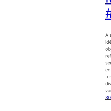
A 
id
ob
re
se
co
fu
di
va
30