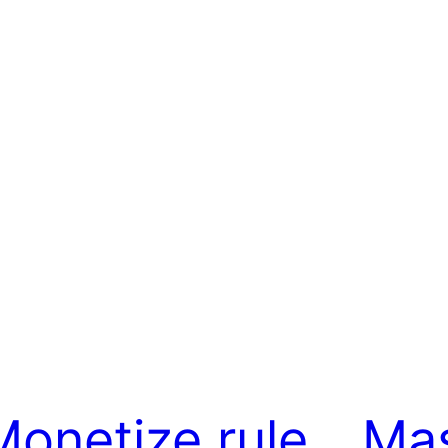
Monetize rule
Mas