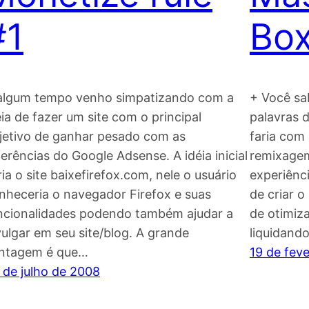
#1
Box
algum tempo venho simpatizando com a
+ Você sa
éia de fazer um site com o principal
palavras 
jetivo de ganhar pesado com as
faria com
ferências do Google Adsense. A idéia inicial
remixagem
ria o site baixefirefox.com, nele o usuário
experiênc
nheceria o navegador Firefox e suas
de criar 
ncionalidades podendo também ajudar a
de otimiza
vulgar em seu site/blog. A grande
liquidand
ntagem é que…
19 de fev
 de julho de 2008