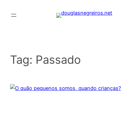
Pular
para
o
conteúdo
Tag:
Passado